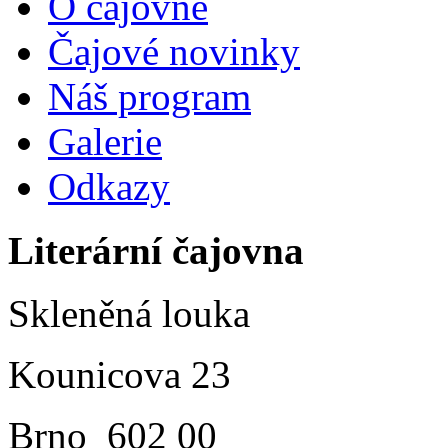
O čajovně
Čajové novinky
Náš program
Galerie
Odkazy
Literární čajovna
Skleněná louka
Kounicova 23
Brno 602 00