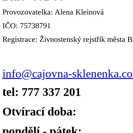
Provozovatelka: Alena Kleinová
IČO: 75738791
Registrace: Živnostenský rejstřík města B
info@cajovna-sklenenka.c
tel: 777 337 201
Otvírací doba:
pondělí - pátek: