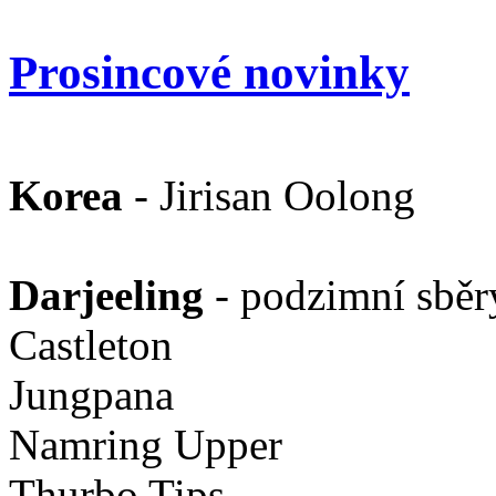
Prosincové novinky
Korea
- Jirisan Oolong
Darjeeling
- podzimní sběr
Castleton
Jungpana
Namring Upper
Thurbo Tips