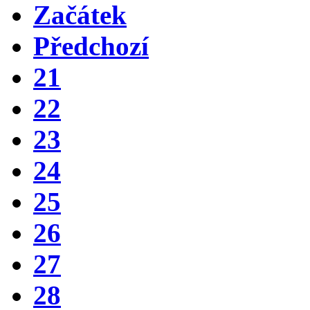
Začátek
Předchozí
21
22
23
24
25
26
27
28