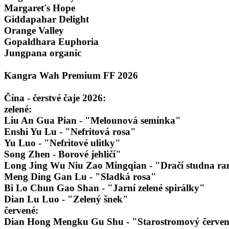
Margaret's Hope
Giddapahar Delight
Orange Valley
Gopaldhara Euphoria
Jungpana organic
Kangra Wah Premium FF 2026
Čína - čerstvé čaje 2026:
zelené:
Liu An Gua Pian - "Melounová semínka"
Enshi Yu Lu - "Nefritová rosa"
Yu Luo - "Nefritové ulitky"
Song Zhen - Borové jehličí"
Long Jing Wu Niu Zao Mingqian - "Dračí studna ra
Meng Ding Gan Lu - "Sladká rosa"
Bi Lo Chun Gao Shan - "Jarní zelené spirálky"
Dian Lu Luo - "Zelený šnek"
červené:
Dian Hong Mengku Gu Shu - "Starostromový červe