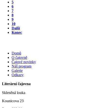
5
6
7
8
9
10
Další
Konec
Domů
O čajovně
Čajové novinky
Náš program
Galerie
Odkazy
Literární čajovna
Skleněná louka
Kounicova 23