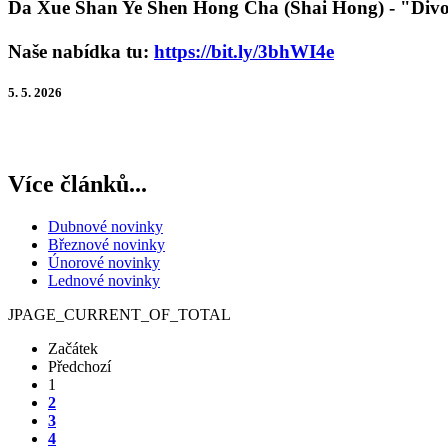
Da Xue Shan Ye Shen Hong Cha (Shai Hong) - "Divoký
Naše nabídka tu:
https://bit.ly/3bhWI4e
5. 5. 2026
Více článků...
Dubnové novinky
Březnové novinky
Únorové novinky
Lednové novinky
JPAGE_CURRENT_OF_TOTAL
Začátek
Předchozí
1
2
3
4