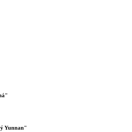
ná"
ný Yunnan"