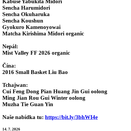
Kabusé Yabukita Midori
Sencha Harumidori
Sencha Okuharuka
Sencha Koushun
Gyokuro Kamenoyowai
Matcha Kirishima Midori organic
Nepál:
Mist Valley FF 2026 organic
Čína:
2016 Small Basket Liu Bao
Tchajwan:
Cui Feng Dong Pian Huang Jin Gui oolong
Ming Jian Rou Gui Winter oolong
Muzha Tie Guan Yin
Naše nabídka tu:
https://bit.ly/3bhWI4e
14. 7. 2026