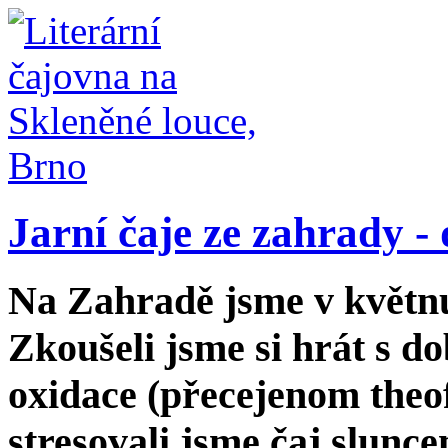
Jarní čaje ze zahrady -
Na Zahradě jsme v květnu 
Zkoušeli jsme si hrát s 
oxidace (přecejenom theof
stresovali jsme čaj slunce