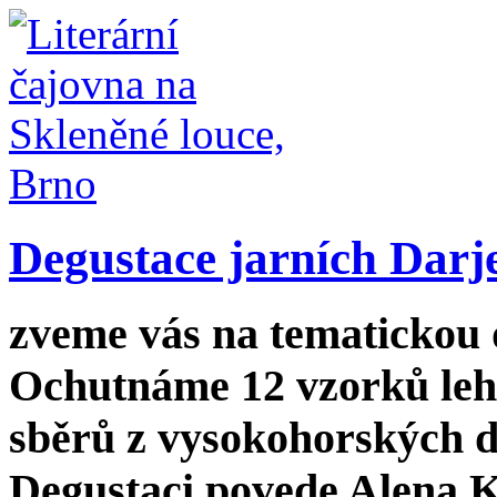
Degustace jarních Darj
zveme vás na tematickou 
Ochutnáme 12 vzorků lehč
sběrů z vysokohorských d
Degustaci povede Alena K