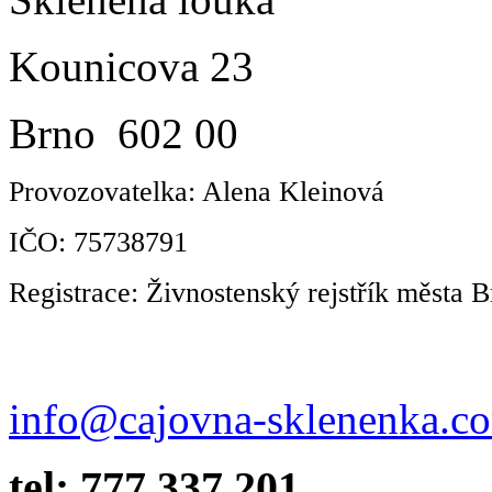
Kounicova 23
Brno 602 00
Provozovatelka: Alena Kleinová
IČO: 75738791
Registrace: Živnostenský rejstřík města B
info@cajovna-sklenenka.c
tel: 777 337 201