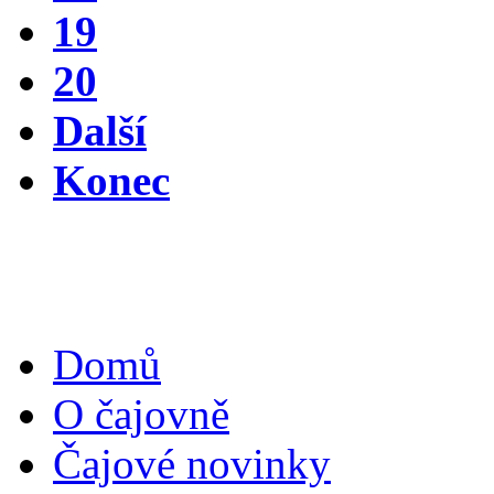
19
20
Další
Konec
Domů
O čajovně
Čajové novinky