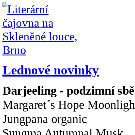
Lednové novinky
Darjeeling - podzimní sbě
Margaret´s Hope Moonligh
Jungpana organic
Sungma Autumnal Musk